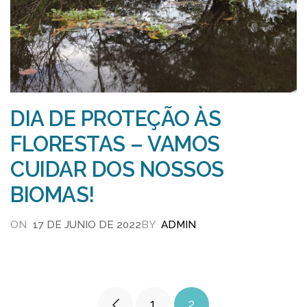
DIA DE PROTEÇÃO ÀS
FLORESTAS – VAMOS
CUIDAR DOS NOSSOS
ud
BIOMAS!
ON
17 DE JUNIO DE 2022
BY
ADMIN
AL
e
1
2