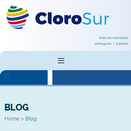
Área de Asociadas
português
|
español
ivo
cial
BLOG
Home
>
Blog