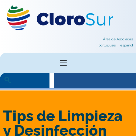
Área de Asociadas
português
|
español
ivo
cial
Tips de Limpieza
y Desinfección