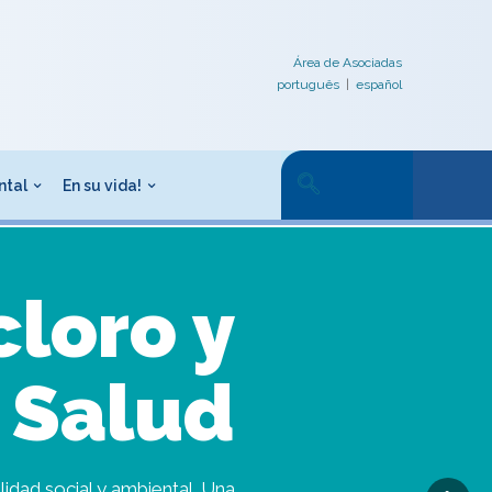
Área de Asociadas
português
|
español
ntal
En su vida!