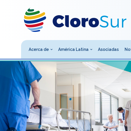
Acerca de
América Latina
Asociadas
Not
ivo
cial