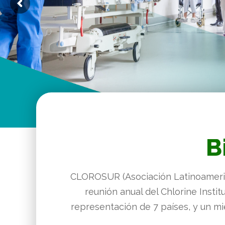
oda
ión
B
s
CLOROSUR (Asociación Latinoamerican
dad
reunión anual del Chlorine Insti
representación de 7 países, y un mi