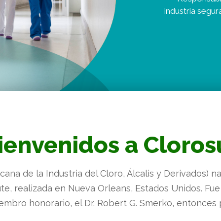
ienvenidos a Cloros
a de la Industria del Cloro, Álcalis y Derivados) na
tute, realizada en Nueva Orleans, Estados Unidos. Fu
embro honorario, el Dr. Robert G. Smerko, entonces p